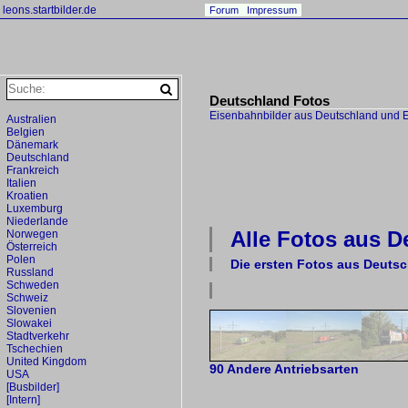
leons.startbilder.de
Forum
Impressum
Deutschland Fotos
Eisenbahnbilder aus Deutschland und 
Australien
Belgien
Dänemark
Deutschland
Frankreich
Italien
Kroatien
Luxemburg
Niederlande
Alle Fotos aus
D
Norwegen
Österreich
Polen
Die ersten Fotos aus
Deutsc
Russland
Schweden
Schweiz
Slovenien
Slowakei
Stadtverkehr
Tschechien
United Kingdom
90 Andere Antriebsarten
USA
[Busbilder]
[Intern]