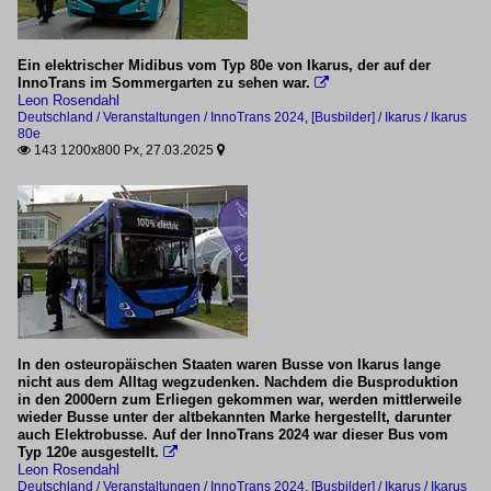
Bahndienstfahrzeuge
Ein elektrischer Midibus vom Typ 80e von Ikarus, der auf der
Reihe 9021
InnoTrans im Sommergarten zu sehen war.

Leon Rosendahl
Deutschland / Veranstaltungen / InnoTrans 2024
,
[Busbilder] / Ikarus / Ikarus
Österreich
80e
143 1200x800 Px, 27.03.2025


Bahndienstfahrzeuge
ÖBB ServiceJet (X 122)
Elektrotriebwagen
Reihe 4734
Schweiz
In den osteuropäischen Staaten waren Busse von Ikarus lange
nicht aus dem Alltag wegzudenken. Nachdem die Busproduktion
in den 2000ern zum Erliegen gekommen war, werden mittlerweile
Triebwagen
wieder Busse unter der altbekannten Marke hergestellt, darunter
auch Elektrobusse. Auf der InnoTrans 2024 war dieser Bus vom
Be 2/4 (Centovallibahn / FART)
Typ 120e ausgestellt.

Leon Rosendahl
Deutschland / Veranstaltungen / InnoTrans 2024
,
[Busbilder] / Ikarus / Ikarus