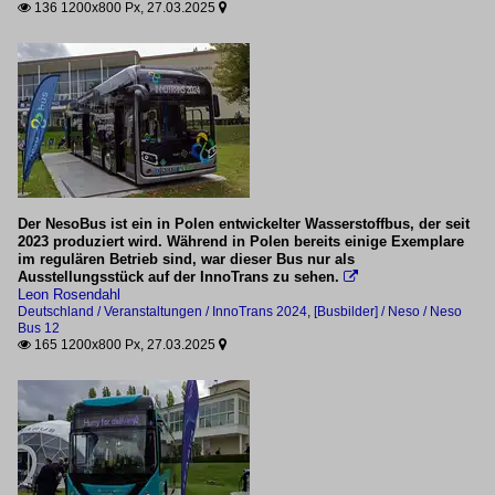
136 1200x800 Px, 27.03.2025


BR 447 (Coradia Max)
BR 492 (VDV-TramTrain)
BR 6526 (FLIRT Akku)
99 Bahndienstfahrzeuge
Matisa B 45 UE Stopfmaschine
Windhoff MPV Ventus
Der NesoBus ist ein in Polen entwickelter Wasserstoffbus, der seit
2023 produziert wird. Während in Polen bereits einige Exemplare
Italien
im regulären Betrieb sind, war dieser Bus nur als
Ausstellungsstück auf der InnoTrans zu sehen.

Leon Rosendahl
Bahndienstfahrzeuge
Deutschland / Veranstaltungen / InnoTrans 2024
,
[Busbilder] / Neso / Neso
Bus 12
SVI Locobus
165 1200x800 Px, 27.03.2025


Dieselloks
D.744.5 (DualShunter 2000)
Kroatien