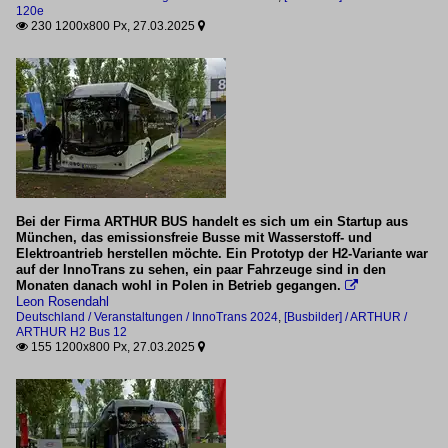
Stadtverkehr
120e
230 1200x800 Px, 27.03.2025


BVG Berlin
Alstom XLZ
JK-Wagen
RVK Köln
Kutsentis E-Solar City
Bei der Firma ARTHUR BUS handelt es sich um ein Startup aus
München, das emissionsfreie Busse mit Wasserstoff- und
Saarbahn
Elektroantrieb herstellen möchte. Ein Prototyp der H2-Variante war
auf der InnoTrans zu sehen, ein paar Fahrzeuge sind in den
Stadler Citylink (VDV-TramTrain)
Monaten danach wohl in Polen in Betrieb gegangen.

Leon Rosendahl
SWB Bonn
Deutschland / Veranstaltungen / InnoTrans 2024
,
[Busbilder] / ARTHUR /
ARTHUR H2 Bus 12
155 1200x800 Px, 27.03.2025


Skoda ForCity 41T
[PL] MPL Wroclaw
PESA Twist 146N