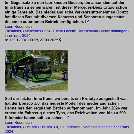
2024
Im Gegensatz zu den fabrikneuen Bussen, die ansonsten auf der
BR 0550 (Stadler RS Zero)
InnoTrans zu sehen waren, ist dieser Mercedes-Benz Citaro schon
2025
einige Jahre alt. Das niederländische Verkehrsunternehmen Qbuzz
BR 1120 (Vossloh Modula)
hat diesen Bus mit diversen Kameras und Sensoren ausgestattet,
die einen autonomen Betrieb ermöglichen.

BR 2248 (Vectron Dual Mode)
Leon Rosendahl
[Busbilder] / Mercedes-Benz / Citaro Facelift
,
Deutschland / Veranstaltungen /
BR 2249 (Vectron Dual Mode light)
InnoTrans 2024
139 1200x800 Px, 27.03.2025
Nexrail e6


91 E-Loks
BR 105
BR 193 (Vectron)
92 Dieselloks
BR 4185 (Vossloh DE 18)
Seit der letzten InnoTrans, wo bereits ein Prototyp ausgestellt war,
hat der Ebusco 3.0, das neueste Modell des niederländischen
Herstellers den regulären Betrieb aufgenommen. Im Jahr 2024 war
94 Elektrotriebwagen
erneut ein Fahrzeug dieses Typs, das Reichweiten von bis zu 500
Kilometer haben soll, zu sehen.

BR 0424
Leon Rosendahl
[Busbilder] / Ebusco / Ebusco 3.0
,
Deutschland / Veranstaltungen / InnoTrans
BR 3464 (Mireo Smart)
2024