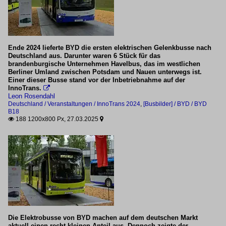
Tschechien
Wagen
Ende 2024 lieferte BYD die ersten elektrischen Gelenkbusse nach
80-90 (ComfortJet)
Deutschland aus. Darunter waren 6 Stück für das
brandenburgische Unternehmen Havelbus, das im westlichen
Berliner Umland zwischen Potsdam und Nauen unterwegs ist.
Einer dieser Busse stand vor der Inbetriebnahme auf der
United Kingdom
InnoTrans.

Leon Rosendahl
Multi-mode locos
Deutschland / Veranstaltungen / InnoTrans 2024
,
[Busbilder] / BYD / BYD
B18
188 1200x800 Px, 27.03.2025


Class 99
[Busbilder]
ARTHUR
ARTHUR H2 Bus 12
BYD
Die Elektrobusse von BYD machen auf dem deutschen Markt
BYD B12
aktuell einen recht kleinen Anteil aus. Dennoch zeigte der