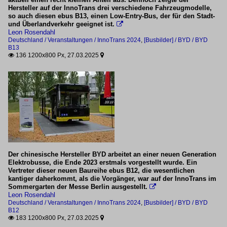
Hersteller auf der InnoTrans drei verschiedene Fahrzeugmodelle,
BYD B13
so auch diesen ebus B13, einen Low-Entry-Bus, der für den Stadt-
und Überlandverkehr geeignet ist.

BYD B18
Leon Rosendahl
Deutschland / Veranstaltungen / InnoTrans 2024
,
[Busbilder] / BYD / BYD
B13
Ebusco
136 1200x800 Px, 27.03.2025


Ebusco 3.0
Ikarus
Ikarus 120e
Ikarus 80e
Karsan
Der chinesische Hersteller BYD arbeitet an einer neuen Generation
Elektrobusse, die Ende 2023 erstmals vorgestellt wurde. Ein
e-ATAK
Vertreter dieser neuen Baureihe ebus B12, die wesentlichen
kantiger daherkommt, als die Vorgänger, war auf der InnoTrans im
Sommergarten der Messe Berlin ausgestellt.
Kutsentis

Leon Rosendahl
Deutschland / Veranstaltungen / InnoTrans 2024
,
[Busbilder] / BYD / BYD
K-Bus E-Solar City
B12
183 1200x800 Px, 27.03.2025


Mercedes-Benz