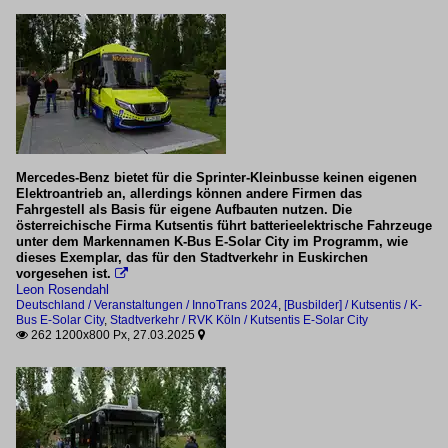
Citaro Facelift
Neso
Neso Bus 12
Mercedes-Benz bietet für die Sprinter-Kleinbusse keinen eigenen
Elektroantrieb an, allerdings können andere Firmen das
Fahrgestell als Basis für eigene Aufbauten nutzen. Die
österreichische Firma Kutsentis führt batterieelektrische Fahrzeuge
unter dem Markennamen K-Bus E-Solar City im Programm, wie
dieses Exemplar, das für den Stadtverkehr in Euskirchen
vorgesehen ist.

Leon Rosendahl
Deutschland / Veranstaltungen / InnoTrans 2024
,
[Busbilder] / Kutsentis / K-
Bus E-Solar City
,
Stadtverkehr / RVK Köln / Kutsentis E-Solar City
262 1200x800 Px, 27.03.2025

