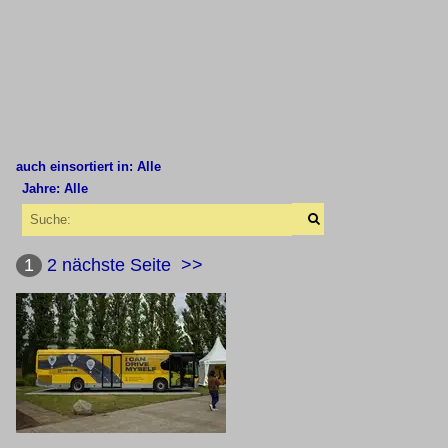
auch einsortiert in: Alle
Jahre: Alle
×
×
Alle Kategorien
Alle Jahre
Australien
1
2
nächste Seite
>>
2000
Sydney Trains
2000
D Set
2002
Deutschland
2020
2023
90 Andere Antriebsarten